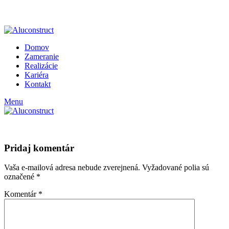
ADD ANYTHING HERE OR JUST REMOVE IT…
Domov
Zameranie
Realizácie
Kariéra
Kontakt
Menu
Pridaj komentár
Vaša e-mailová adresa nebude zverejnená.
Vyžadované polia sú
označené
*
Komentár
*