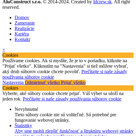
AluConstruct s.r.o.
© 2014-2024. Created by
Idcrew.sk
. All right
reserved.
Domov
Zameranie
Realizácie
Kariéra
Kontakt
×
Cookies
Používame cookies. Ak si myslíte, že je to v poriadku, kliknite na
"Prijať všetko". Kliknutím na "Nastavenia" si tiež môžete vybrať,
aký druh súborov cookie chcete povoliť.
Prečítajte si naše zásady
používania súborov cookie
Nastavenia
Odmietnuť všetko
Prijať všetko
Cookies
Vyberte, aké súbory cookie chcete prijať. Váš výber sa uloží na
jeden rok.
Prečítajte si naše zásady používania súborov cookie
Nevyhnutné
Tieto súbory cookie nie sú voliteľné. Sú potrebné pre
fungovanie webovej stránky.
Štatistiky
Aby sme mohli zlepšiť funkčnosť a štruktúru webovej stránky