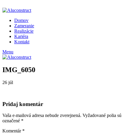
ADD ANYTHING HERE OR JUST REMOVE IT…
Domov
Zameranie
Realizácie
Kariéra
Kontakt
Menu
IMG_6050
26
júl
Pridaj komentár
Vaša e-mailová adresa nebude zverejnená.
Vyžadované polia sú
označené
*
Komentár
*