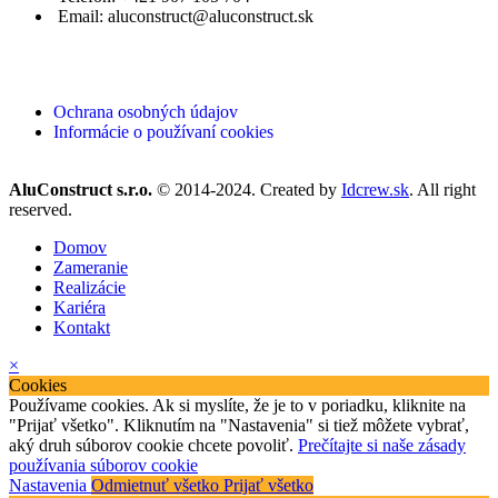
Email: aluconstruct@aluconstruct.sk
Ochrana osobných údajov
Informácie o používaní cookies
AluConstruct s.r.o.
© 2014-2024. Created by
Idcrew.sk
. All right
reserved.
Domov
Zameranie
Realizácie
Kariéra
Kontakt
×
Cookies
Používame cookies. Ak si myslíte, že je to v poriadku, kliknite na
"Prijať všetko". Kliknutím na "Nastavenia" si tiež môžete vybrať,
aký druh súborov cookie chcete povoliť.
Prečítajte si naše zásady
používania súborov cookie
Nastavenia
Odmietnuť všetko
Prijať všetko