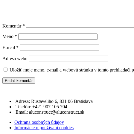
Komentár
*
Meno
*
E-mail
*
Adresa webu
Uložiť moje meno, e-mail a webovú stránku v tomto prehliadači 
Adresa: Rustaveliho 6, 831 06 Bratislava
Telefón: +421 907 105 704
Email: aluconstruct@aluconstruct.sk
Ochrana osobných údajov
Informácie o používaní cookies