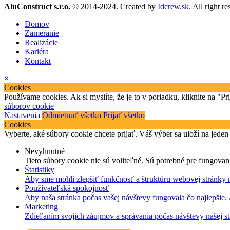
AluConstruct s.r.o.
© 2014-2024. Created by
Idcrew.sk
. All right r
Domov
Zameranie
Realizácie
Kariéra
Kontakt
×
Cookies
Používame cookies. Ak si myslíte, že je to v poriadku, kliknite na "P
súborov cookie
Nastavenia
Odmietnuť všetko
Prijať všetko
Cookies
Vyberte, aké súbory cookie chcete prijať. Váš výber sa uloží na jeden
Nevyhnutné
Tieto súbory cookie nie sú voliteľné. Sú potrebné pre fungovan
Štatistiky
Aby sme mohli zlepšiť funkčnosť a štruktúru webovej stránky 
Používateľská spokojnosť
Aby naša stránka počas vašej návštevy fungovala čo najlepšie.
Marketing
Zdieľaním svojich záujmov a správania počas návštevy našej st