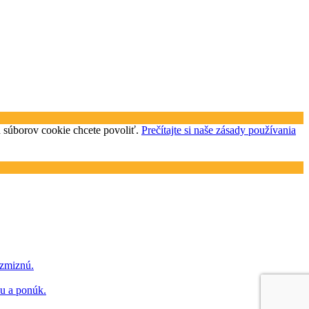
uh súborov cookie chcete povoliť.
Prečítajte si naše zásady používania
 zmiznú.
hu a ponúk.