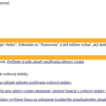
eserved.
rijať všetko". Kliknutím na "Nastavenia" si tiež môžete vybrať, aký dr
 rok.
Prečítajte si naše zásady používania súborov cookie
ie webovej stránky.
na základe spôsobu používania webovej stránky.
 Ak tieto súbory cookie odmietnete, niektoré funkcie z webovej stránky
ránky zvyšujete šancu na zobrazenie kvalitnejšie prispôsobeného obsa