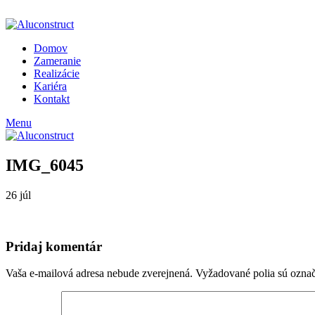
ADD ANYTHING HERE OR JUST REMOVE IT…
Domov
Zameranie
Realizácie
Kariéra
Kontakt
Menu
IMG_6045
26
júl
Pridaj komentár
Vaša e-mailová adresa nebude zverejnená.
Vyžadované polia sú ozna