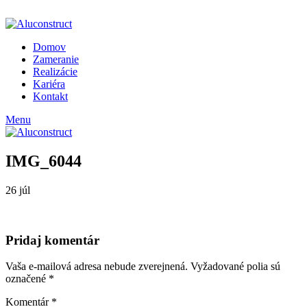
ADD ANYTHING HERE OR JUST REMOVE IT…
Domov
Zameranie
Realizácie
Kariéra
Kontakt
Menu
IMG_6044
26
júl
Pridaj komentár
Vaša e-mailová adresa nebude zverejnená.
Vyžadované polia sú
označené
*
Komentár
*