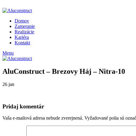
ADD ANYTHING HERE OR JUST REMOVE IT…
Domov
Zameranie
Realizácie
Kariéra
Kontakt
Menu
AluConstruct – Brezovy Háj – Nitra-10
26
jan
Pridaj komentár
Vaša e-mailová adresa nebude zverejnená.
Vyžadované polia sú ozna