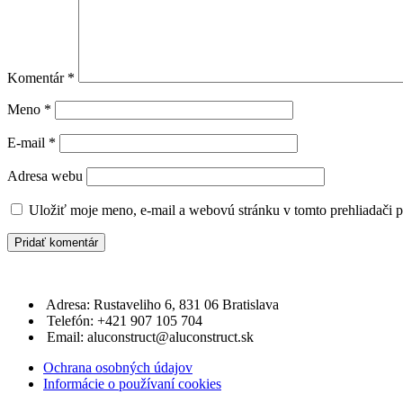
Komentár
*
Meno
*
E-mail
*
Adresa webu
Uložiť moje meno, e-mail a webovú stránku v tomto prehliadači 
Adresa: Rustaveliho 6, 831 06 Bratislava
Telefón: +421 907 105 704
Email: aluconstruct@aluconstruct.sk
Ochrana osobných údajov
Informácie o používaní cookies