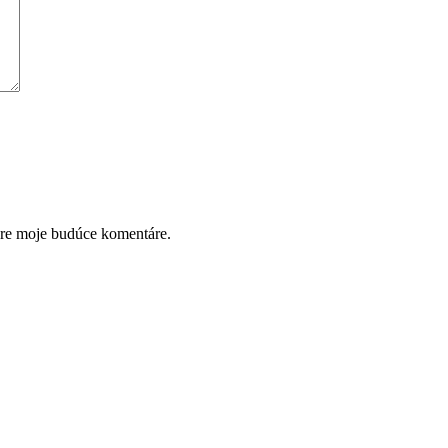
Nevyhnutné
Tieto súbory
cookie nie sú
voliteľné. Sú
potrebné pre
fungovanie
webovej
stránky.
pre moje budúce komentáre.
Štatistiky
Aby sme
mohli
zlepšiť
funkčnosť
a štruktúru
webovej
stránky na
základe
spôsobu