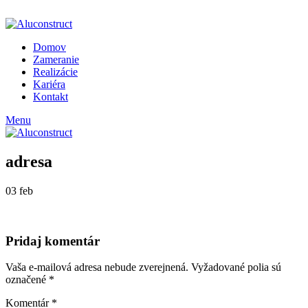
ADD ANYTHING HERE OR JUST REMOVE IT…
Domov
Zameranie
Realizácie
Kariéra
Kontakt
Menu
adresa
03
feb
Pridaj komentár
Vaša e-mailová adresa nebude zverejnená.
Vyžadované polia sú
označené
*
Komentár
*